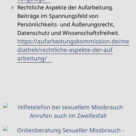
Rechtliche Aspekte der Aufarbeitung.
Beiträge im Spannungsfeld von
Persönlichkeits- und Äußerungsrecht,
Datenschutz und Wissenschaftsfreiheit.
https://​aufarbeitungskommission​.de/​m​e​
d​i​a​t​h​e​k​/​r​e​c​h​t​l​i​c​h​e​-​a​s​p​e​k​t​e​-​d​e​r​-​a​u​f​
arbeitung/