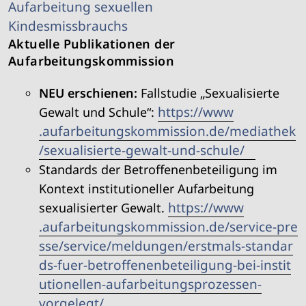
Aktuelle Publikationen der
Aufarbeitungskommission
NEU erschienen:
Fallstudie „Sexualisierte
https://​www​
Gewalt und Schule“:
.aufarbeitungskommission​.de/​m​e​d​i​a​t​h​e​k​
/​s​e​x​u​a​l​i​s​i​e​r​t​e​-​g​e​w​a​l​t​-​u​nd-schule/
Standards der Betroffenenbeteiligung im
Kontext institutioneller Aufarbeitung
https://​www​
sexualisierter Gewalt.
.aufarbeitungskommission​.de/​s​e​r​v​i​c​e​-​p​r​e​
s​s​e​/​s​e​r​v​i​c​e​/​m​e​l​d​u​n​g​e​n​/​e​r​s​t​m​a​l​s​-​s​t​a​n​d​a​r​
d​s​-​f​u​e​r​-​b​e​t​r​o​f​f​e​n​e​n​b​e​t​e​i​l​i​g​u​n​g​-​b​e​i​-​i​n​s​t​i​t​
u​t​i​o​n​e​l​l​e​n​-​a​u​f​a​r​b​e​i​t​u​n​g​s​p​r​o​z​e​s​s​e​n​-​
vorgelegt/